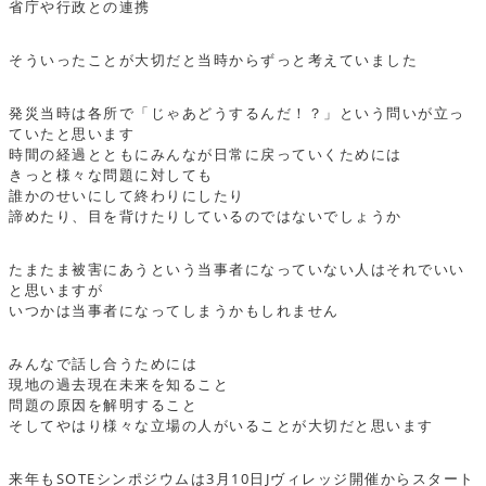
省庁や行政との連携
そういったことが大切だと当時からずっと考えていました
発災当時は各所で「じゃあどうするんだ！？」という問いが立っ
ていたと思います
時間の経過とともにみんなが日常に戻っていくためには
きっと様々な問題に対しても
誰かのせいにして終わりにしたり
諦めたり、目を背けたりしているのではないでしょうか
たまたま被害にあうという当事者になっていない人はそれでいい
と思いますが
いつかは当事者になってしまうかもしれません
みんなで話し合うためには
現地の過去現在未来を知ること
問題の原因を解明すること
そしてやはり様々な立場の人がいることが大切だと思います
来年もSOTEシンポジウムは3月10日Jヴィレッジ開催からスタート