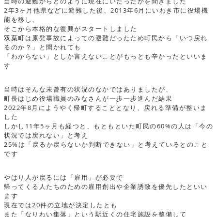
当時の避難からどのように現在にいたったかを聞きました
2年3ヶ月他県などに避難した後、2013年6月にいわき市に役場機
能を移し、
そこから本格的な復興がスタートしました
双葉町は原発事故によっての避難だったため町民から「いつ戻れ
るのか？」と聞かれても
「わからない」としか言えないことがもっとも辛かったといいま
す
当時はそんな未曾有の状況のなかではありましたが、
町長はじめ役場職員のみなさんが一歩一歩進んだ結果
2022年8月にようやく帰町することとなり、戻れる準備が整いま
した
しかし11年5ヶ月も経つと、もともといた町民の60%の人は「今の
状況では戻れない」と考え
25%は「戻るか戻らないか判断できない」と考えているとのこと
です
やはり人が戻るには「雇用」が必要で
帰ってくる人たちのための雇用創出や企業誘致を優先したといい
ます
現在では20件の立地が決定したとも
また「なりわい集落」という駅近くの住宅施設を整備して