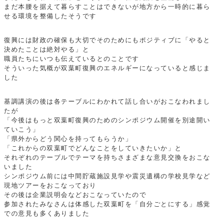
まだ本腰を据えて暮らすことはできないが地方から一時的に暮ら
せる環境を整備したそうです
復興には財政の確保も大切でそのためにもポジティブに「やると
決めたことは絶対やる」と
職員たちにいつも伝えているとのことです
そういった気概が双葉町復興のエネルギーになっていると感じま
した
基調講演の後は各テーブルにわかれて話し合いがおこなわれまし
たが
「今後はもっと双葉町復興のためのシンポジウム開催を別途開い
ていこう」
「県外からどう関心を持ってもらうか」
「これからの双葉町でどんなことをしていきたいか」と
それぞれのテーブルでテーマを持ちさまざまな意見交換をおこな
いました
シンポジウム前には中間貯蔵施設見学や震災遺構の学校見学など
現地ツアーをおこなっており
その後は企業説明会などおこなっていたので
参加されたみなさんは体感した双葉町を「自分ごとにする」感覚
での意見も多くありました