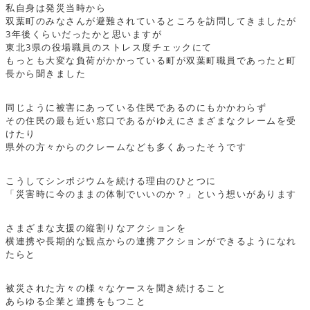
私自身は発災当時から
双葉町のみなさんが避難されているところを訪問してきましたが
3年後くらいだったかと思いますが
東北3県の役場職員のストレス度チェックにて
もっとも大変な負荷がかかっている町が双葉町職員であったと町
長から聞きました
同じように被害にあっている住民であるのにもかかわらず
その住民の最も近い窓口であるがゆえにさまざまなクレームを受
けたり
県外の方々からのクレームなども多くあったそうです
こうしてシンポジウムを続ける理由のひとつに
「災害時に今のままの体制でいいのか？」という想いがあります
さまざまな支援の縦割りなアクションを
横連携や長期的な観点からの連携アクションができるようになれ
たらと
被災された方々の様々なケースを聞き続けること
あらゆる企業と連携をもつこと