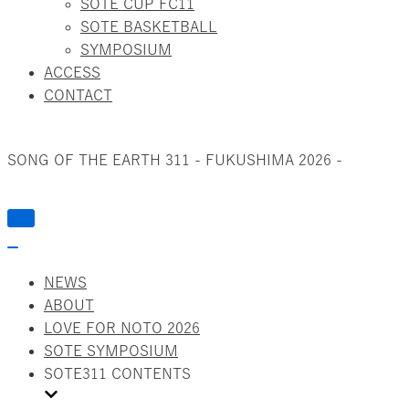
SOTE CUP FC11
SOTE BASKETBALL
SYMPOSIUM
ACCESS
CONTACT
SONG OF THE EARTH 311 - FUKUSHIMA 2026 -
ナ
ビ
ナ
ゲ
ビ
ー
NEWS
ゲ
シ
ー
ABOUT
ョ
シ
ン
LOVE FOR NOTO 2026
ョ
を
SOTE SYMPOSIUM
ン
切
を
り
SOTE311 CONTENTS
切
替
り
え